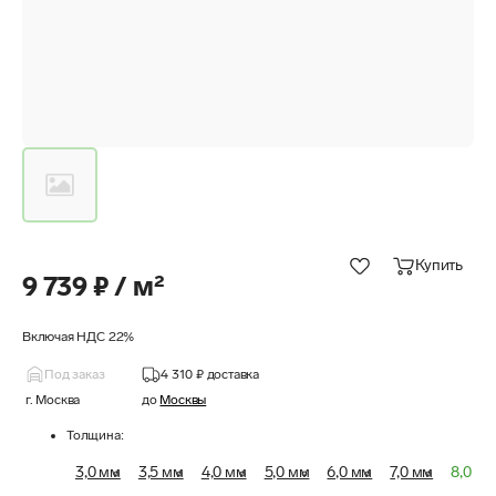
Купить
9 739 ₽ / м²
Включая НДС 22%
Под заказ
4 310 ₽
доставка
г. Москва
до
Москвы
Толщина
:
3,0 мм
3,5 мм
4,0 мм
5,0 мм
6,0 мм
7,0 мм
8,0 м