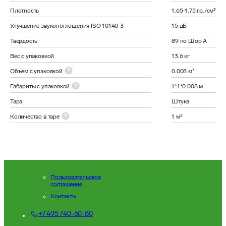
Плотность
1.65-1.75 гр./см³
Улучшение звукопоглощения ISO 10140-3
15 дБ
Твердость
89 по Шор А
Вес с упаковкой
13.6 кг
Объем с упаковкой
0.008 м³
Габариты с упаковкой
1*1*0.008 м
Тара
Штука
Количество в таре
1 м²
Пользовательское
соглашение
Контакты
+7 495 740-60-80