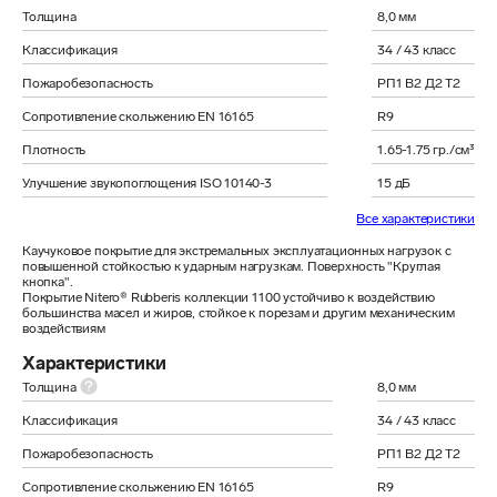
Толщина
8,0 мм
Классификация
34 / 43 класс
Пожаробезопасность
РП1 В2 Д2 Т2
Сопротивление скольжению EN 16165
R9
Плотность
1.65-1.75 гр./см³
Улучшение звукопоглощения ISO 10140-3
15 дБ
Все характеристики
Каучуковое покрытие для экстремальных эксплуатационных нагрузок с 
повышенной стойкостью к ударным нагрузкам. Поверхность "Круглая 
кнопка".

Покрытие Nitero® Rubberis коллекции 1100 устойчиво к воздействию 
большинства масел и жиров, стойкое к порезам и другим механическим 
воздействиям 
Характеристики
Толщина
8,0 мм
Классификация
34 / 43 класс
Пожаробезопасность
РП1 В2 Д2 Т2
Сопротивление скольжению EN 16165
R9