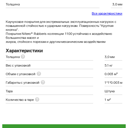
Толщина
3,0 мм
Все характеристики
Каучуковое покрытие для экстремальных эксплуатационных нагрузок с

повышенной стойкостью к ударным нагрузкам. Поверхность "Круглая 
кнопка".

Покрытие Nitero® Rubberis коллекции 1100 устойчиво к воздействию 
большинства масел и

Характеристики
Толщина
3,0 мм
Вес с упаковкой
5.1 кг
Объем с упаковкой
0.003 м³
Габариты с упаковкой
1*1*0.003 м
Тара
Штука
Количество в таре
1 м²