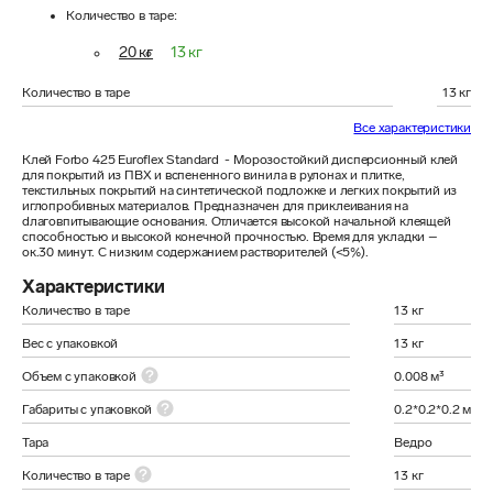
Количество в таре
:
20 кг
13 кг
Количество в таре
13 кг
Все характеристики
Клей Forbo 425 Euroflex Standard  - Морозостойкий дисперсионный клей 
для покрытий из ПВХ и вспененного винила в рулонах и плитке, 
текстильных покрытий на синтетической подложке и легких покрытий из 
иглопробивных материалов. Предназначен для приклеивания на 
dлаговпитывающие основания. Отличается высокой начальной клеящей 
способностью и высокой конечной прочностью. Время для укладки – 
ок.30 минут. С низким содержанием растворителей (<5%).
Характеристики
Количество в таре
13 кг
Вес с упаковкой
13 кг
Объем с упаковкой
0.008 м³
Габариты с упаковкой
0.2*0.2*0.2 м
Тара
Ведро
Количество в таре
13 кг