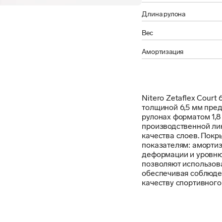
Длина рулона
Вес
Амортизация
Nitero Zetaflex Court
толщиной 6,5 мм пред
рулонах форматом 1,8
производственной лини
качества слоев. Покр
показателям: амортиз
деформации и уровню 
позволяют использова
обеспечивая соблюден
качеству спортивного