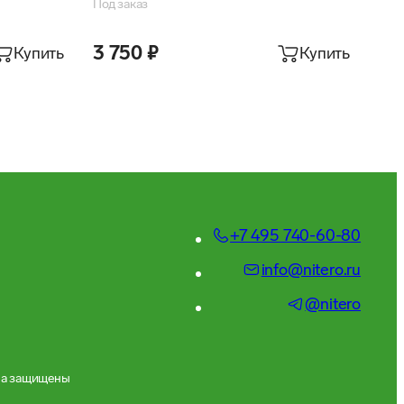
Под заказ
3 750 ₽
Купить
Купить
+7 495 740-60-80
info@nitero.ru
@nitero
ва защищены