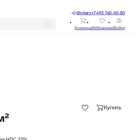
@nitero
+7 495 740-60-80
Корзина
Избранное
Войти
Купить
м²
ючая НДС 22%