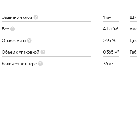
Защитный слой
1 мм
Шир
Вес
4.1 кг/м²
Амо
Отскок мяча
≥ 95 %
Цве
Объем с упаковкой
0.365 м³
Габ
Количество в таре
36 м²