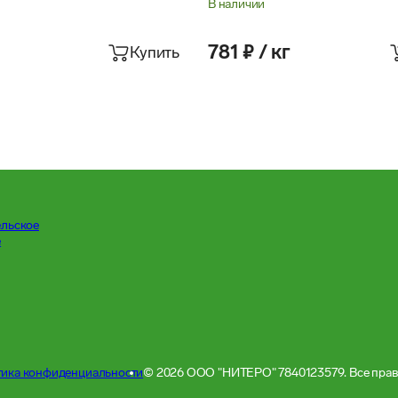
В наличии
781 ₽ / кг
Купить
ельское
е
ика конфиденциальности
© 2026 ООО "НИТЕРО" 7840123579. Все пра