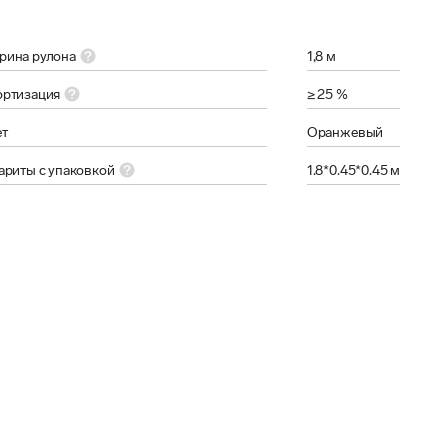
ина рулона
1,8 м
ртизация
≥ 25 %
т
Оранжевый
ариты с упаковкой
1.8*0.45*0.45 м