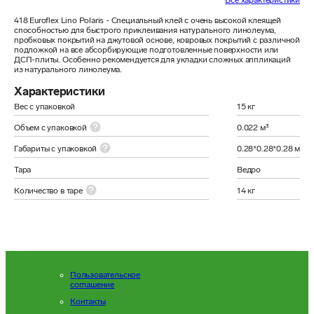
Все характеристики
418 Euroflex Lino Polaris - Специальный клей с очень высокой клеящей 
способностью для быстрого приклеивания натурального линолеума, 
пробковых покрытий на джутовой основе, ковровых покрытий с различной 
подложкой на все абсорбирующие подготовленные поверхности или 
ДСП-плиты. Особенно рекомендуется для укладки сложных аппликаций 
из натурального линолеума.
Характеристики
Вес с упаковкой
15 кг
Объем с упаковкой
0.022 м³
Габариты с упаковкой
0.28*0.28*0.28 м
Тара
Ведро
Количество в таре
14 кг
Пользовательское
соглашение
Контакты