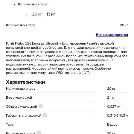
Количество в таре
:
20 кг
13 кг
Количество в таре
20 кг
Все характеристики
Клей Forbo 528 Eurostar allround  - Дисперсионный клей с высокой 
начальной клеящей способностью. Для укладки покрытий из винила или 
вспененного винила в рулонах и плитках, а также на тканой подложке, для 
текстильных покрытий на различной подложке, текстильных покрытий без 
наполнителей, войлочных покрытий. Для приклеивания только на 
подготовленные влаговпитывающие основания. Не содержит 
растворителей. Морозостойкий при транспортировке. Особенно 
рекомендуется для модульных ПВХ-покрытий (LVT)
Характеристики
Количество в таре
20 кг
Вес с упаковкой
21 кг
Объем с упаковкой
0.027 м³
Габариты с упаковкой
0.3*0.3*0.3 м
Тара
Ведро
Количество в таре
20 кг