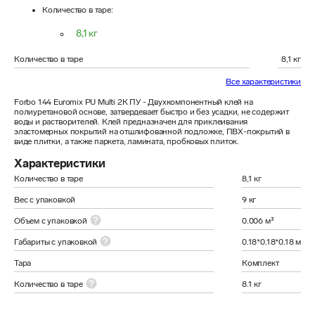
Количество в таре
:
8,1 кг
Количество в таре
8,1 кг
Все характеристики
Forbo 144 Euromix PU Multi 2К ПУ - Двухкомпонентный клей на 
полиуретановой основе, затвердевает быстро и без усадки, не содержит 
воды и растворителей. Клей предназначен для приклеивания 
эластомерных покрытий на отшлифованной подложке, ПВХ-покрытий в 
виде плитки, а также паркета, ламината, пробковых плиток.
Характеристики
Количество в таре
8,1 кг
Вес с упаковкой
9 кг
Объем с упаковкой
0.006 м³
Габариты с упаковкой
0.18*0.18*0.18 м
Тара
Комплект
Количество в таре
8.1 кг