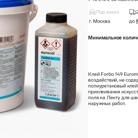
Под заказ
г. Москва
до
Минимальное количес
Клей Forbo 149 Euromi
воздействий, не сод
полиуретановый клей 
приклеивания искусст
поля на Ленту для шво
наружных работ.