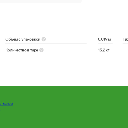
Объем с упаковкой
0.019 м³
Га
Количество в таре
13.2 кг
ельское
е