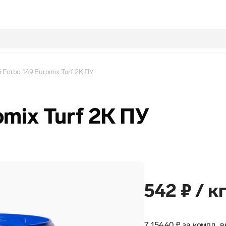
 Forbo 149 Euromix Turf 2К ПУ
omix Turf 2К ПУ
542 ₽ / к
7 154,40 ₽ за компл.