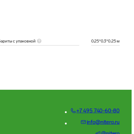
бариты с упаковкой
0.25*0.3*0.25 м
+7 495 740-60-80
info@nitero.ru
@nitero