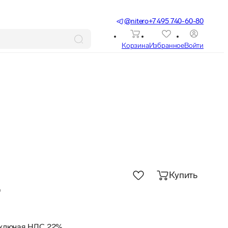
@nitero
+7 495 740-60-80
Корзина
Избранное
Войти
Купить
г
, включая НДС 22%