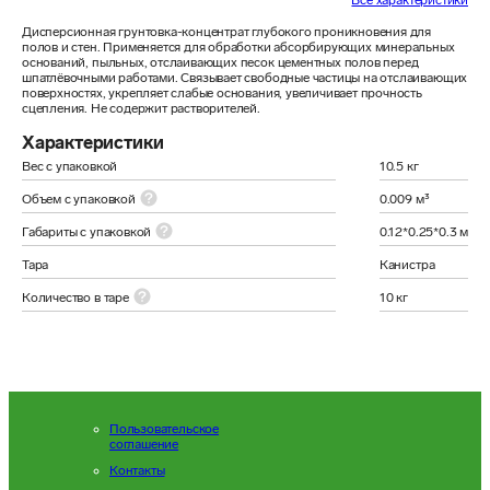
Все характеристики
Дисперсионная грунтовка-концентрат глубокого проникновения для 
полов и стен. Применяется для обработки абсорбирующих минеральных 
оснований, пыльных, отслаивающих песок цементных полов перед 
шпатлёвочными работами. Связывает свободные частицы на отслаивающих 
поверхностях, укрепляет слабые основания, увеличивает прочность 
сцепления. Не содержит растворителей.
Характеристики
Вес с упаковкой
10.5 кг
Объем с упаковкой
0.009 м³
Габариты с упаковкой
0.12*0.25*0.3 м
Тара
Канистра
Количество в таре
10 кг
Пользовательское
соглашение
Контакты