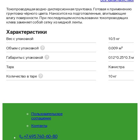
Все характеристики
Токопроводящая водно-дисперсионная грунтовка. Готовая к применению 
грунтовка чёрного цвета. Наносится на подготовленные, впитывающие 
влагу поверхности. При последующем использовании токопроводящих 
клеев заменяет собой сетку из медной ленты. 
Характеристики
Вес с упаковкой
10.5 кг
Объем с упаковкой
0.009 м³
Габариты с упаковкой
0.12*0.25*0.3 м
Тара
Канистра
Количество в таре
10 кг
Пользовательское
соглашение
Контакты
+7 495 740-60-80