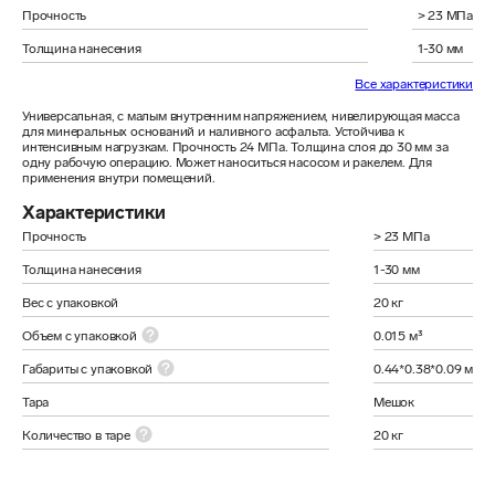
Прочность
> 23 МПа
Толщина нанесения
1-30 мм
Все характеристики
Универсальная, с малым внутренним напряжением, нивелирующая масса 
для минеральных оснований и наливного асфальта. Устойчива к 
интенсивным нагрузкам. Прочность 24 МПа. Толщина слоя до 30 мм за 
одну рабочую операцию. Может наноситься насосом и ракелем. Для 
применения внутри помещений.
Характеристики
Прочность
> 23 МПа
Толщина нанесения
1-30 мм
Вес с упаковкой
20 кг
Объем с упаковкой
0.015 м³
Габариты с упаковкой
0.44*0.38*0.09 м
Тара
Мешок
Количество в таре
20 кг