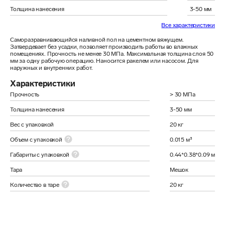
Толщина нанесения
3-50 мм
Все характеристики
Саморазравнивающийся наливной пол на цементном вяжущем. 
Затвердевает без усадки, позволяет производить работы во влажных 
помещениях. Прочность не менее 30 МПа. Максимальная толщина слоя 50 
мм за одну рабочую операцию. Наносится ракелем или насосом. Для 
наружных и внутренних работ.
Характеристики
Прочность
> 30 МПа
Толщина нанесения
3-50 мм
Вес с упаковкой
20 кг
Объем с упаковкой
0.015 м³
Габариты с упаковкой
0.44*0.38*0.09 м
Тара
Мешок
Количество в таре
20 кг