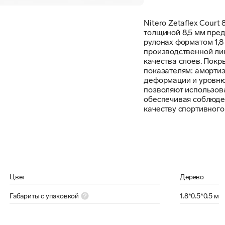
Nitero Zetaflex Court
толщиной 8,5 мм пред
рулонах форматом 1,8
производственной лини
качества слоев. Покр
показателям: амортиз
деформации и уровню 
позволяют использова
обеспечивая соблюден
качеству спортивного
Цвет
Дерево
Габариты с упаковкой
1.8*0.5*0.5 м