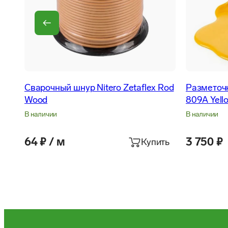
Сварочный шнур Nitero Zetaflex Rod
Разметочн
Wood
809A Yell
В наличии
В наличии
64 ₽ / м
3 750 ₽
Купить